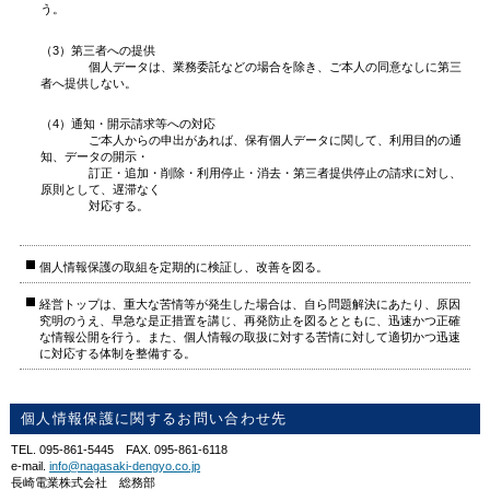
う。
（3）第三者への提供
個人データは、業務委託などの場合を除き、ご本人の同意なしに第三
者へ提供しない。
（4）通知・開示請求等への対応
ご本人からの申出があれば、保有個人データに関して、利用目的の通
知、データの開示・
訂正・追加・削除・利用停止・消去・第三者提供停止の請求に対し、
原則として、遅滞なく
対応する。
個人情報保護の取組を定期的に検証し、改善を図る。
経営トップは、重大な苦情等が発生した場合は、自ら問題解決にあたり、原因
究明のうえ、早急な是正措置を講じ、再発防止を図るとともに、迅速かつ正確
な情報公開を行う。また、個人情報の取扱に対する苦情に対して適切かつ迅速
に対応する体制を整備する。
個人情報保護に関するお問い合わせ先
TEL. 095-861-5445 FAX. 095-861-6118
e-mail.
info@nagasaki-dengyo.co.jp
長崎電業株式会社 総務部