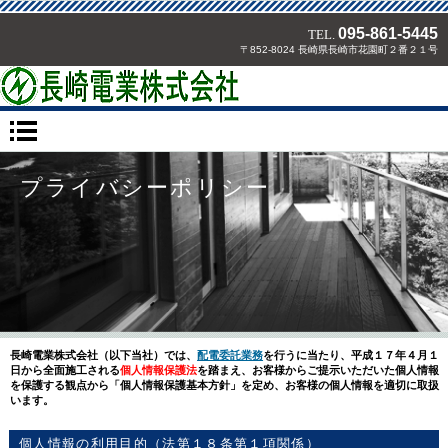
095-861-5445
TEL.
〒852-8024 長崎県長崎市花園町２番２１号
プライバシーポリシー
長崎電業株式会社（以下当社）では、
配電委託業務
を行うに当たり、平成１７年４月１
日から全面施工される
個人情報保護法
を踏まえ、お客様からご提示いただいた個人情報
を保護する観点から「個人情報保護基本方針」を定め、お客様の個人情報を適切に取扱
います。
個人情報の利用目的（法第１８条第１項関係）